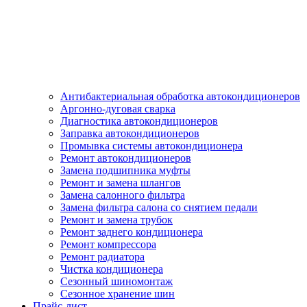
Антибактериальная обработка автокондиционеров
Аргонно-дуговая сварка
Диагностика автокондиционеров
Заправка автокондиционеров
Промывка системы автокондиционера
Ремонт автокондиционеров
Замена подшипника муфты
Ремонт и замена шлангов
Замена салонного фильтра
Замена фильтра салона со снятием педали
Ремонт и замена трубок
Ремонт заднего кондиционера
Ремонт компрессора
Ремонт радиатора
Чистка кондиционера
Сезонный шиномонтаж
Сезонное хранение шин
Прайс-лист