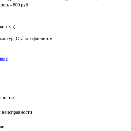
ость - 800 руб
 контур)
контур. С ультрафиолетом
явку
м
вностях
 неисправности
ле