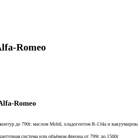
Alfa-Romeo
Alfa-Romeo
Примечание
контур до 790г. маслом Mobil, хладогентом R-134a и вакуумирова
контурная система или объёмом фреона от 799г до 1500г