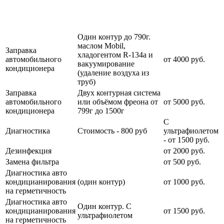
Наименование
Стоимость
Примечание
услуги
услуги
Один контур до 790г.
маслом Mobil,
Заправка
хладогентом R-134a и
автомобильного
от 4000 руб.
вакуумирование
кондиционера
(удаление воздуха из
труб)
Заправка
Двух контурная система
автомобильного
или объёмом фреона от
от 5000 руб.
кондиционера
799г до 1500г
С
Диагностика
Стоимость - 800 руб
ультрафиолетом
- от 1500 руб.
Дезинфекция
от 2000 руб.
Замена фильтра
от 500 руб.
Диагностика авто
кондицианирования
(один контур)
от 1000 руб.
на герметичность
Диагностика авто
Один контур. С
кондицианирования
от 1500 руб.
ультрафиолетом
на герметичность