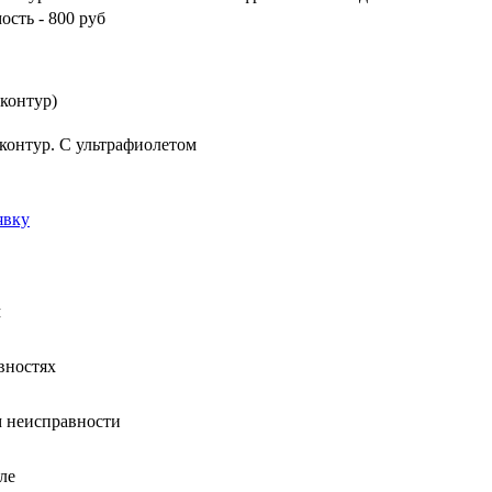
ость - 800 руб
 контур)
контур. С ультрафиолетом
явку
м
вностях
 неисправности
ле