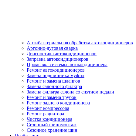
Антибактериальная обработка автокондиционеров
Аргонно-дуговая сварка
Диагностика автокондиционеров
Заправка автокондиционеров
Промывка системы автокондиционера
Ремонт автокондиционеров
Замена подшипника муфты
Ремонт и замена шлангов
Замена салонного фильтра
Замена фильтра салона со снятием педали
Ремонт и замена трубок
Ремонт заднего кондиционера
Ремонт компрессора
Ремонт радиатора
Чистка кондиционера
Сезонный шиномонтаж
Сезонное хранение шин
Прайс-лист