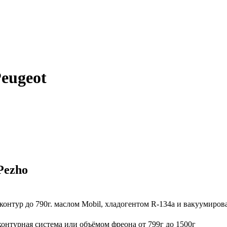
eugeot
Pezho
Примечание
контур до 790г. маслом Mobil, хладогентом R-134a и вакуумирова
контурная система или объёмом фреона от 799г до 1500г