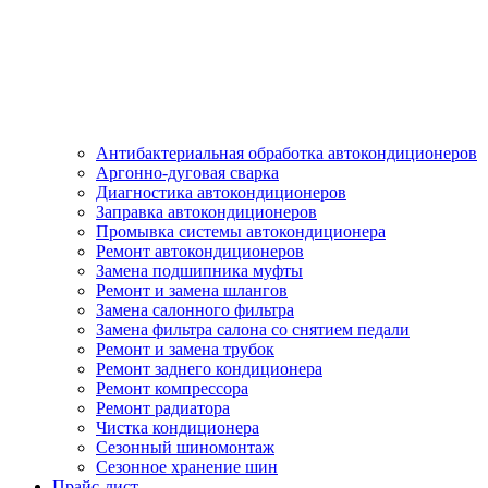
Антибактериальная обработка автокондиционеров
Аргонно-дуговая сварка
Диагностика автокондиционеров
Заправка автокондиционеров
Промывка системы автокондиционера
Ремонт автокондиционеров
Замена подшипника муфты
Ремонт и замена шлангов
Замена салонного фильтра
Замена фильтра салона со снятием педали
Ремонт и замена трубок
Ремонт заднего кондиционера
Ремонт компрессора
Ремонт радиатора
Чистка кондиционера
Сезонный шиномонтаж
Сезонное хранение шин
Прайс-лист