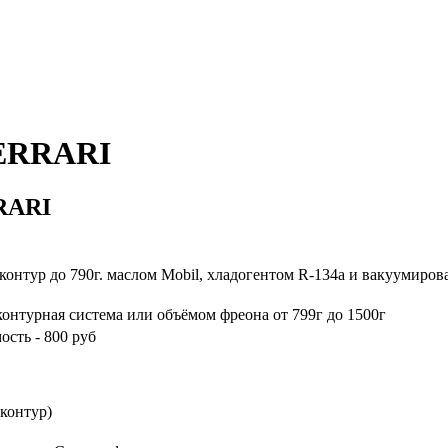
FERRARI
RARI
Примечание
контур до 790г. маслом Mobil, хладогентом R-134a и вакуумирова
контурная система или объёмом фреона от 799г до 1500г
ость - 800 руб
 контур)