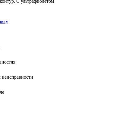
контур. С ультрафиолетом
явку
м
вностях
 неисправности
ле