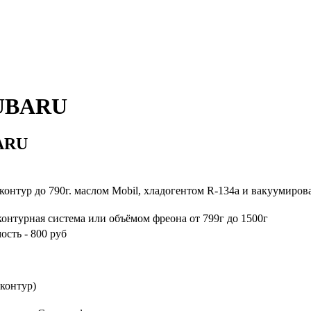
SUBARU
BARU
Примечание
контур до 790г. маслом Mobil, хладогентом R-134a и вакуумирова
контурная система или объёмом фреона от 799г до 1500г
ость - 800 руб
 контур)