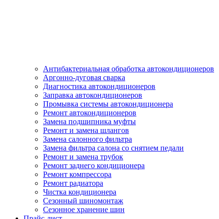
Антибактериальная обработка автокондиционеров
Аргонно-дуговая сварка
Диагностика автокондиционеров
Заправка автокондиционеров
Промывка системы автокондиционера
Ремонт автокондиционеров
Замена подшипника муфты
Ремонт и замена шлангов
Замена салонного фильтра
Замена фильтра салона со снятием педали
Ремонт и замена трубок
Ремонт заднего кондиционера
Ремонт компрессора
Ремонт радиатора
Чистка кондиционера
Сезонный шиномонтаж
Сезонное хранение шин
Прайс-лист