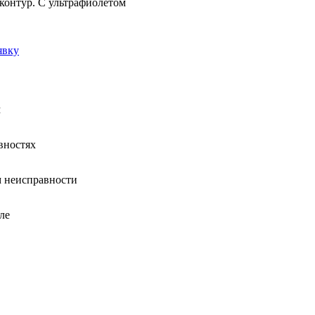
контур. С ультрафиолетом
явку
м
вностях
 неисправности
ле