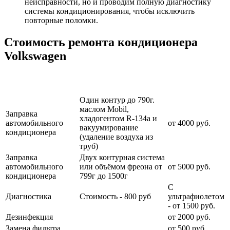
неисправности, но и проводим полную диагностику
системы кондиционирования, чтобы исключить
повторные поломки.
Стоимость ремонта кондиционера
Volkswagen
Наименование
Стоимость
Примечание
услуги
услуги
Один контур до 790г.
маслом Mobil,
Заправка
хладогентом R-134a и
автомобильного
от 4000 руб.
вакуумирование
кондиционера
(удаление воздуха из
труб)
Заправка
Двух контурная система
автомобильного
или объёмом фреона от
от 5000 руб.
кондиционера
799г до 1500г
С
Диагностика
Стоимость - 800 руб
ультрафиолетом
- от 1500 руб.
Дезинфекция
от 2000 руб.
Замена фильтра
от 500 руб.