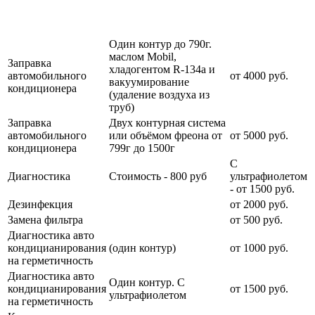
Наименование
Стоимость
Примечание
услуги
услуги
Один контур до 790г.
маслом Mobil,
Заправка
хладогентом R-134a и
автомобильного
от 4000 руб.
вакуумирование
кондиционера
(удаление воздуха из
труб)
Заправка
Двух контурная система
автомобильного
или объёмом фреона от
от 5000 руб.
кондиционера
799г до 1500г
С
Диагностика
Стоимость - 800 руб
ультрафиолетом
- от 1500 руб.
Дезинфекция
от 2000 руб.
Замена фильтра
от 500 руб.
Диагностика авто
кондицианирования
(один контур)
от 1000 руб.
на герметичность
Диагностика авто
Один контур. С
кондицианирования
от 1500 руб.
ультрафиолетом
на герметичность