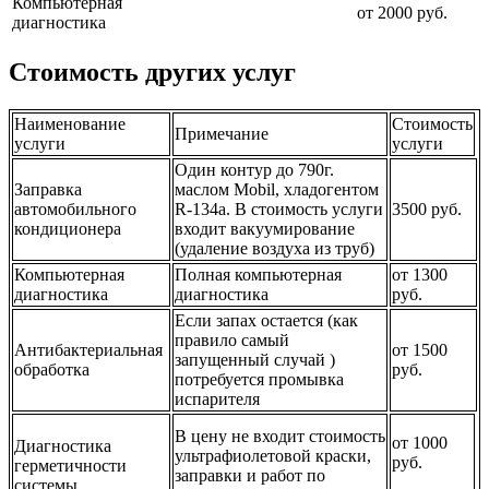
Компьютерная
от 2000 руб.
диагностика
Стоимость других услуг
Наименование
Стоимость
Примечание
услуги
услуги
Один контур до 790г.
Заправка
маслом Mobil, хладогентом
автомобильного
R-134a. В стоимость услуги
3500 руб.
кондиционера
входит вакуумирование
(удаление воздуха из труб)
Компьютерная
Полная компьютерная
от 1300
диагностика
диагностика
руб.
Если запах остается (как
правило самый
Антибактериальная
от 1500
запущенный случай )
обработка
руб.
потребуется промывка
испарителя
В цену не входит стоимость
от 1000
Диагностика
ультрафиолетовой краски,
руб.
герметичности
заправки и работ по
системы