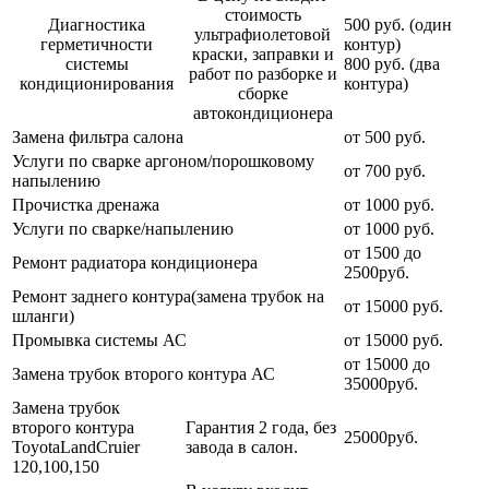
стоимость
Диагностика
500 руб. (один
ультрафиолетовой
герметичности
контур)
краски, заправки и
системы
800 руб. (два
работ по разборке и
кондиционирования
контура)
сборке
автокондиционера
Замена фильтра салона
от 500 руб.
Услуги по сварке аргоном/порошковому
от 700 руб.
напылению
Прочистка дренажа
от 1000 руб.
Услуги по сварке/напылению
от 1000 руб.
от 1500 до
Ремонт радиатора кондиционера
2500руб.
Ремонт заднего контура(замена трубок на
от 15000 руб.
шланги)
Промывка системы АС
от 15000 руб.
от 15000 до
Замена трубок второго контура АС
35000руб.
Замена трубок
второго контура
Гарантия 2 года, без
25000руб.
ToyotaLandCruier
завода в салон.
120,100,150