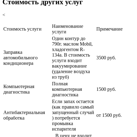
Стоимость других услуг
<
Наименование
Стоимость услуги
Примечание
услуги
Один контур до
790г. маслом Mobil,
хладогентом R-
Заправка
134a. В стоимость
автомобильного
3500 руб.
услуги входит
кондиционера
вакуумирование
(удаление воздуха
из труб)
Полная
Компьютерная
компьютерная
1500 руб.
диагностика
диагностика
Если запах остается
(как правило самый
Антибактериальная
запущенный случай
от 1500 руб.
обработка
) потребуется
промывка
испарителя
В цену не входит