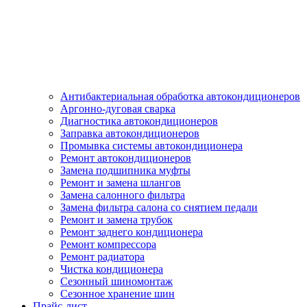
Антибактериальная обработка автокондиционеров
Аргонно-дуговая сварка
Диагностика автокондиционеров
Заправка автокондиционеров
Промывка системы автокондиционера
Ремонт автокондиционеров
Замена подшипника муфты
Ремонт и замена шлангов
Замена салонного фильтра
Замена фильтра салона со снятием педали
Ремонт и замена трубок
Ремонт заднего кондиционера
Ремонт компрессора
Ремонт радиатора
Чистка кондиционера
Сезонный шиномонтаж
Сезонное хранение шин
Прайс-лист