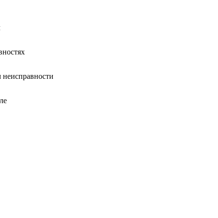
м
вностях
 неисправности
ле