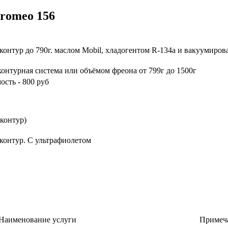
 romeo 156
Примечание
контур до 790г. маслом Mobil, хладогентом R-134a и вакуумирова
контурная система или объёмом фреона от 799г до 1500г
ость - 800 руб
 контур)
контур. С ультрафиолетом
Наименование услуги
Примеч