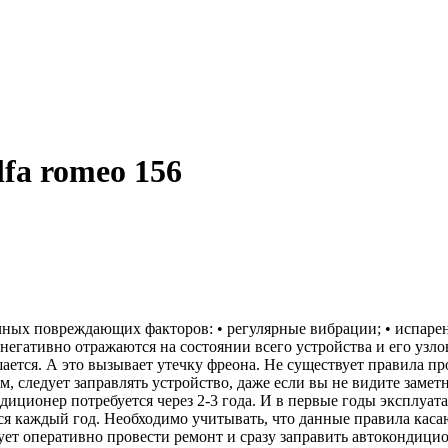
fa romeo 156
ых повреждающих факторов: • регулярные вибрации; • испарен
егативно отражаются на состоянии всего устройства и его узло
ается. А это вызывает утечку фреона. Не существует правила п
м, следует заправлять устройство, даже если вы не видите зам
диционер потребуется через 2-3 года. И в первые годы эксплуат
ся каждый год. Необходимо учитывать, что данные правила каса
ет оперативно провести ремонт и сразу заправить автокондицио