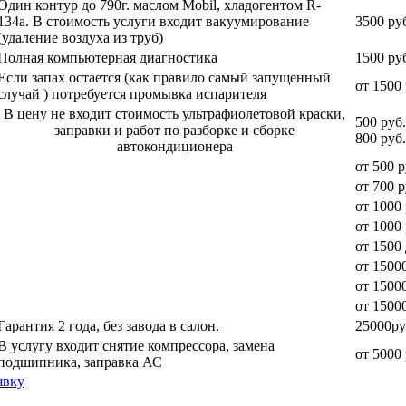
Один контур до 790г. маслом Mobil, хладогентом R-
134a. В стоимость услуги входит вакуумирование
3500 ру
(удаление воздуха из труб)
Полная компьютерная диагностика
1500 ру
Если запах остается (как правило самый запущенный
от 1500 
случай ) потребуется промывка испарителя
В цену не входит стоимость ультрафиолетовой краски,
500 руб
заправки и работ по разборке и сборке
800 руб.
автокондиционера
от 500 р
от 700 р
от 1000 
от 1000 
от 1500
от 15000
от 15000
от 1500
Гарантия 2 года, без завода в салон.
25000ру
В услугу входит снятие компрессора, замена
от 5000 
подшипника, заправка АС
явку