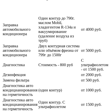
Наименование
Стоимость
Примечание
услуги
услуги
Один контур до 790г.
маслом Mobil,
Заправка
хладогентом R-134a и
автомобильного
от 4000 руб.
вакуумирование
кондиционера
(удаление воздуха из
труб)
Заправка
Двух контурная система
автомобильного
или объёмом фреона от
от 5000 руб.
кондиционера
799г до 1500г
С
Диагностика
Стоимость - 800 руб
ультрафиолетом
- от 1500 руб.
Дезинфекция
от 2000 руб.
Замена фильтра
от 500 руб.
Диагностика авто
кондицианирования
(один контур)
от 1000 руб.
на герметичность
Диагностика авто
Один контур. С
кондицианирования
от 1500 руб.
ультрафиолетом
на герметичность