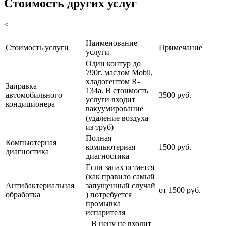
Стоимость других услуг
<
Наименование
Стоимость услуги
Примечание
услуги
Один контур до
790г. маслом Mobil,
хладогентом R-
Заправка
134a. В стоимость
автомобильного
3500 руб.
услуги входит
кондиционера
вакуумирование
(удаление воздуха
из труб)
Полная
Компьютерная
компьютерная
1500 руб.
диагностика
диагностика
Если запах остается
(как правило самый
Антибактериальная
запущенный случай
от 1500 руб.
обработка
) потребуется
промывка
испарителя
В цену не входит