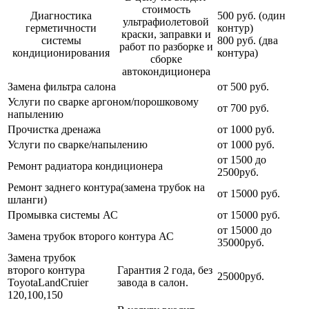
стоимость
Диагностика
500 руб. (один
ультрафиолетовой
герметичности
контур)
краски, заправки и
системы
800 руб. (два
работ по разборке и
кондиционирования
контура)
сборке
автокондиционера
Замена фильтра салона
от 500 руб.
Услуги по сварке аргоном/порошковому
от 700 руб.
напылению
Прочистка дренажа
от 1000 руб.
Услуги по сварке/напылению
от 1000 руб.
от 1500 до
Ремонт радиатора кондиционера
2500руб.
Ремонт заднего контура(замена трубок на
от 15000 руб.
шланги)
Промывка системы АС
от 15000 руб.
от 15000 до
Замена трубок второго контура АС
35000руб.
Замена трубок
второго контура
Гарантия 2 года, без
25000руб.
ToyotaLandCruier
завода в салон.
120,100,150