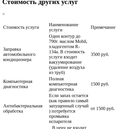
Стоимость других услуг
<
Наименование
Стоимость услуги
Примечание
услуги
Один контур до
790г. маслом Mobil,
хладогентом R-
Заправка
134a. В стоимость
автомобильного
3500 руб.
услуги входит
кондиционера
вакуумирование
(удаление воздуха
из труб)
Полная
Компьютерная
компьютерная
1500 руб.
диагностика
диагностика
Если запах остается
(как правило самый
Антибактериальная
запущенный случай
от 1500 руб.
обработка
) потребуется
промывка
испарителя
В цену не входит