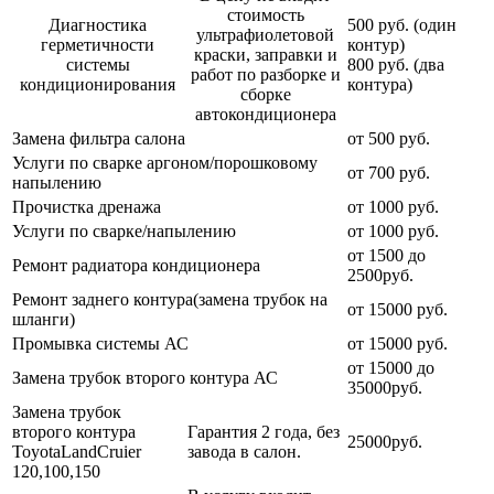
стоимость
Диагностика
500 руб. (один
ультрафиолетовой
герметичности
контур)
краски, заправки и
системы
800 руб. (два
работ по разборке и
кондиционирования
контура)
сборке
автокондиционера
Замена фильтра салона
от 500 руб.
Услуги по сварке аргоном/порошковому
от 700 руб.
напылению
Прочистка дренажа
от 1000 руб.
Услуги по сварке/напылению
от 1000 руб.
от 1500 до
Ремонт радиатора кондиционера
2500руб.
Ремонт заднего контура(замена трубок на
от 15000 руб.
шланги)
Промывка системы АС
от 15000 руб.
от 15000 до
Замена трубок второго контура АС
35000руб.
Замена трубок
второго контура
Гарантия 2 года, без
25000руб.
ToyotaLandCruier
завода в салон.
120,100,150