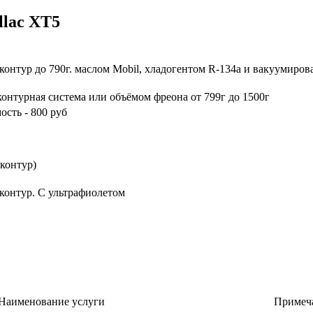
llac XT5
Примечание
контур до 790г. маслом Mobil, хладогентом R-134a и вакуумирова
контурная система или объёмом фреона от 799г до 1500г
ость - 800 руб
 контур)
контур. С ультрафиолетом
Наименование услуги
Примеч