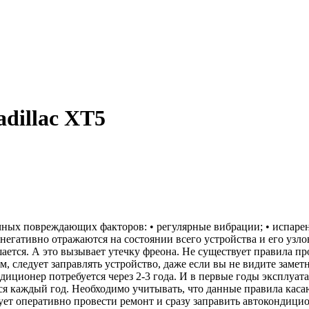
dillac XT5
ых повреждающих факторов: • регулярные вибрации; • испарен
егативно отражаются на состоянии всего устройства и его узло
ается. А это вызывает утечку фреона. Не существует правила п
м, следует заправлять устройство, даже если вы не видите зам
диционер потребуется через 2-3 года. И в первые годы эксплуат
ся каждый год. Необходимо учитывать, что данные правила каса
ет оперативно провести ремонт и сразу заправить автокондицио