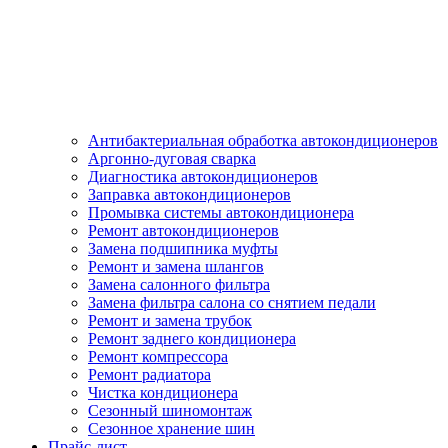
Антибактериальная обработка автокондиционеров
Аргонно-дуговая сварка
Диагностика автокондиционеров
Заправка автокондиционеров
Промывка системы автокондиционера
Ремонт автокондиционеров
Замена подшипника муфты
Ремонт и замена шлангов
Замена салонного фильтра
Замена фильтра салона со снятием педали
Ремонт и замена трубок
Ремонт заднего кондиционера
Ремонт компрессора
Ремонт радиатора
Чистка кондиционера
Сезонный шиномонтаж
Сезонное хранение шин
Прайс-лист