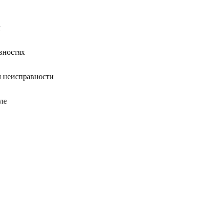
м
вностях
 неисправности
ле