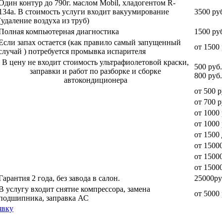
Один контур до 790г. маслом Mobil, хладогентом R-
134a. В стоимость услуги входит вакуумирование
3500 ру
(удаление воздуха из труб)
Полная компьютерная диагностика
1500 ру
Если запах остается (как правило самый запущенный
от 1500 
случай ) потребуется промывка испарителя
В цену не входит стоимость ультрафиолетовой краски,
500 руб
заправки и работ по разборке и сборке
800 руб.
автокондиционера
от 500 р
от 700 р
от 1000 
от 1000 
от 1500
от 15000
от 15000
от 1500
Гарантия 2 года, без завода в салон.
25000ру
В услугу входит снятие компрессора, замена
от 5000 
подшипника, заправка АС
явку