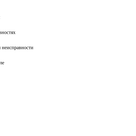
м
вностях
 неисправности
ле