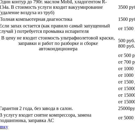
Один контур до 790г. маслом Mobil, хладогентом R-
134a. В стоимость услуги входит вакуумирование
3500 ру
(удаление воздуха из труб)
Полная компьютерная диагностика
1500 ру
Если запах остается (как правило самый запущенный
от 1500 
случай ) потребуется промывка испарителя
В цену не входит стоимость ультрафиолетовой краски,
500 руб
заправки и работ по разборке и сборке
800 руб.
автокондиционера
от 500 р
от 700 р
от 1000 
от 1000 
от 1500
от 15000
от 15000
от 1500
Гарантия 2 года, без завода в салон.
25000ру
В услугу входит снятие компрессора, замена
от 5000 
подшипника, заправка АС
явку