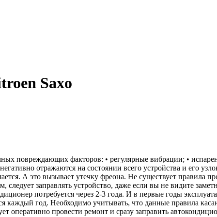
troen Saxo
ых повреждающих факторов: • регулярные вибрации; • испарен
егативно отражаются на состоянии всего устройства и его узло
ается. А это вызывает утечку фреона. Не существует правила п
м, следует заправлять устройство, даже если вы не видите зам
диционер потребуется через 2-3 года. И в первые годы эксплуат
ся каждый год. Необходимо учитывать, что данные правила каса
ет оперативно провести ремонт и сразу заправить автокондицио