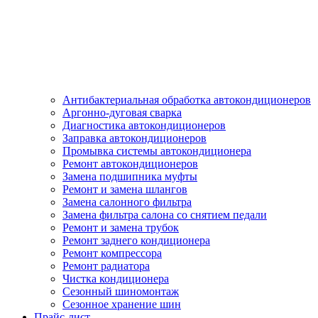
Антибактериальная обработка автокондиционеров
Аргонно-дуговая сварка
Диагностика автокондиционеров
Заправка автокондиционеров
Промывка системы автокондиционера
Ремонт автокондиционеров
Замена подшипника муфты
Ремонт и замена шлангов
Замена салонного фильтра
Замена фильтра салона со снятием педали
Ремонт и замена трубок
Ремонт заднего кондиционера
Ремонт компрессора
Ремонт радиатора
Чистка кондиционера
Сезонный шиномонтаж
Сезонное хранение шин
Прайс-лист