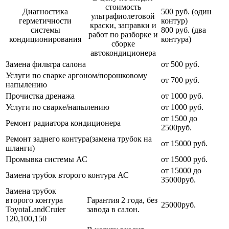
стоимость
Диагностика
500 руб. (один
ультрафиолетовой
герметичности
контур)
краски, заправки и
системы
800 руб. (два
работ по разборке и
кондиционирования
контура)
сборке
автокондиционера
Замена фильтра салона
от 500 руб.
Услуги по сварке аргоном/порошковому
от 700 руб.
напылению
Прочистка дренажа
от 1000 руб.
Услуги по сварке/напылению
от 1000 руб.
от 1500 до
Ремонт радиатора кондиционера
2500руб.
Ремонт заднего контура(замена трубок на
от 15000 руб.
шланги)
Промывка системы АС
от 15000 руб.
от 15000 до
Замена трубок второго контура АС
35000руб.
Замена трубок
второго контура
Гарантия 2 года, без
25000руб.
ToyotaLandCruier
завода в салон.
120,100,150