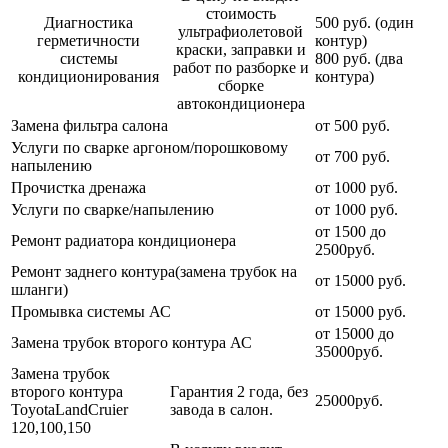
стоимость
Диагностика
500 руб. (один
ультрафиолетовой
герметичности
контур)
краски, заправки и
системы
800 руб. (два
работ по разборке и
кондиционирования
контура)
сборке
автокондиционера
Замена фильтра салона
от 500 руб.
Услуги по сварке аргоном/порошковому
от 700 руб.
напылению
Прочистка дренажа
от 1000 руб.
Услуги по сварке/напылению
от 1000 руб.
от 1500 до
Ремонт радиатора кондиционера
2500руб.
Ремонт заднего контура(замена трубок на
от 15000 руб.
шланги)
Промывка системы АС
от 15000 руб.
от 15000 до
Замена трубок второго контура АС
35000руб.
Замена трубок
второго контура
Гарантия 2 года, без
25000руб.
ToyotaLandCruier
завода в салон.
120,100,150