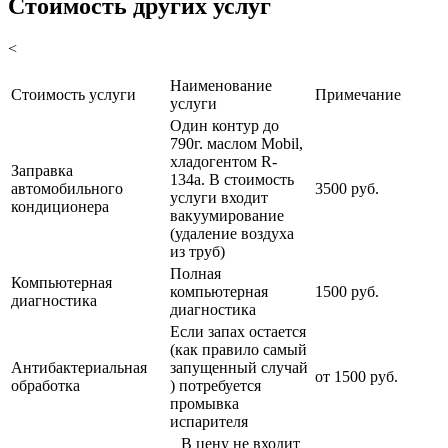
Стоимость других услуг
<
Наименование
Стоимость услуги
Примечание
услуги
Один контур до
790г. маслом Mobil,
хладогентом R-
Заправка
134a. В стоимость
автомобильного
3500 руб.
услуги входит
кондиционера
вакуумирование
(удаление воздуха
из труб)
Полная
Компьютерная
компьютерная
1500 руб.
диагностика
диагностика
Если запах остается
(как правило самый
Антибактериальная
запущенный случай
от 1500 руб.
обработка
) потребуется
промывка
испарителя
В цену не входит