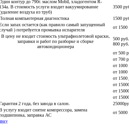
Один контур до 790г. маслом Mobil, хладогентом R-
134a. В стоимость услуги входит вакуумирование
3500 ру
(удаление воздуха из труб)
Полная компьютерная диагностика
1500 ру
Если запах остается (как правило самый запущенный
от 1500 
случай ) потребуется промывка испарителя
В цену не входит стоимость ультрафиолетовой краски,
500 руб
заправки и работ по разборке и сборке
800 руб.
автокондиционера
от 500 р
от 700 р
от 1000 
от 1000 
от 1500
от 15000
от 15000
от 1500
Гарантия 2 года, без завода в салон.
25000ру
В услугу входит снятие компрессора, замена
от 5000 
подшипника, заправка АС
явку