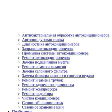
Антибактериальная обработка автокондиционеров
Аргонно-дуговая сварка
Диагностика автокондиционеров
Заправка автокондиционеров
Промывка системы автокондиционера
Ремонт автокондиционеров
Замена подшипника муфты
Ремонт и замена шлангов
Замена салонного фильтра
Замена фильтра салона со снятием педали
Ремонт и замена трубок
Ремонт заднего кондиционера
Ремонт компрессора
Ремонт радиатора
Чистка кондиционера
Сезонный шиномонтаж
Сезонное хранение шин
Прайс-лист