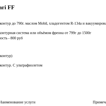
ari FF
Примечание
контур до 790г. маслом Mobil, хладогентом R-134a и вакуумирова
контурная система или объёмом фреона от 799г до 1500г
ость - 800 руб
 контур)
контур. С ультрафиолетом
Наименование услуги
Примеч