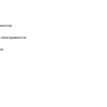
м
вностях
 неисправности
ле