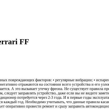
rrari FF
ых повреждающих факторов: • регулярные вибрации; • испарен
егативно отражаются на состоянии всего устройства и его узло
ается. А это вызывает утечку фреона. Не существует правила п
м, следует заправлять устройство, даже если вы не видите зам
диционер потребуется через 2-3 года. И в первые годы эксплуат
ся каждый год. Необходимо учитывать, что данные правила каса
ет оперативно провести ремонт и сразу заправить автокондицио