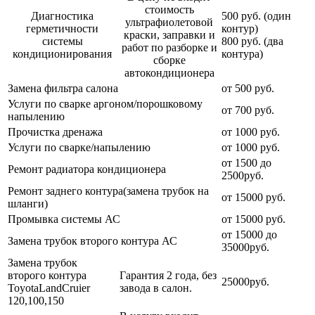
стоимость
Диагностика
500 руб. (один
ультрафиолетовой
герметичности
контур)
краски, заправки и
системы
800 руб. (два
работ по разборке и
кондиционирования
контура)
сборке
автокондиционера
Замена фильтра салона
от 500 руб.
Услуги по сварке аргоном/порошковому
от 700 руб.
напылению
Прочистка дренажа
от 1000 руб.
Услуги по сварке/напылению
от 1000 руб.
от 1500 до
Ремонт радиатора кондиционера
2500руб.
Ремонт заднего контура(замена трубок на
от 15000 руб.
шланги)
Промывка системы АС
от 15000 руб.
от 15000 до
Замена трубок второго контура АС
35000руб.
Замена трубок
второго контура
Гарантия 2 года, без
25000руб.
ToyotaLandCruier
завода в салон.
120,100,150