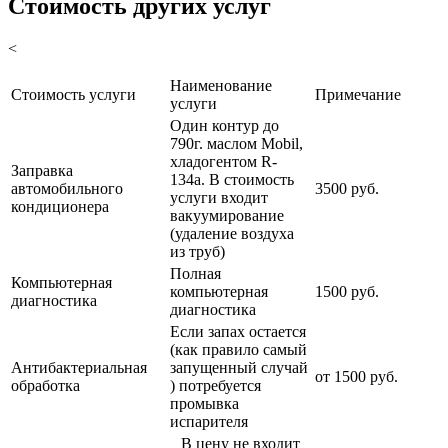
Стоимость других услуг
<
Наименование
Стоимость услуги
Примечание
услуги
Один контур до
790г. маслом Mobil,
хладогентом R-
Заправка
134a. В стоимость
автомобильного
3500 руб.
услуги входит
кондиционера
вакуумирование
(удаление воздуха
из труб)
Полная
Компьютерная
компьютерная
1500 руб.
диагностика
диагностика
Если запах остается
(как правило самый
Антибактериальная
запущенный случай
от 1500 руб.
обработка
) потребуется
промывка
испарителя
В цену не входит