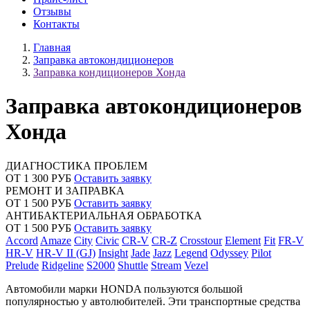
Отзывы
Контакты
Главная
Заправка автокондиционеров
Заправка кондиционеров Хонда
Заправка автокондиционеров
Хонда
ДИАГНОСТИКА ПРОБЛЕМ
ОТ 1 300 РУБ
Оставить заявку
РЕМОНТ И ЗАПРАВКА
ОТ 1 500 РУБ
Оставить заявку
АНТИБАКТЕРИАЛЬНАЯ ОБРАБОТКА
ОТ 1 500 РУБ
Оставить заявку
Accord
Amaze
City
Civic
CR-V
CR-Z
Crosstour
Element
Fit
FR-V
HR-V
HR-V II (GJ)
Insight
Jade
Jazz
Legend
Odyssey
Pilot
Prelude
Ridgeline
S2000
Shuttle
Stream
Vezel
Автомобили марки HONDA пользуются большой
популярностью у автолюбителей. Эти транспортные средства