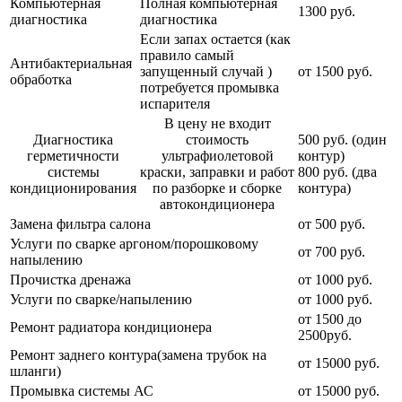
Компьютерная
Полная компьютерная
1300 руб.
диагностика
диагностика
Если запах остается (как
правило самый
Антибактериальная
запущенный случай )
от 1500 руб.
обработка
потребуется промывка
испарителя
В цену не входит
Диагностика
стоимость
500 руб. (один
герметичности
ультрафиолетовой
контур)
системы
краски, заправки и работ
800 руб. (два
кондиционирования
по разборке и сборке
контура)
автокондиционера
Замена фильтра салона
от 500 руб.
Услуги по сварке аргоном/порошковому
от 700 руб.
напылению
Прочистка дренажа
от 1000 руб.
Услуги по сварке/напылению
от 1000 руб.
от 1500 до
Ремонт радиатора кондиционера
2500руб.
Ремонт заднего контура(замена трубок на
от 15000 руб.
шланги)
Промывка системы АС
от 15000 руб.