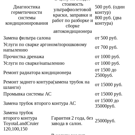
стоимость
Диагностика
500 руб. (один
ультрафиолетовой
герметичности
контур)
краски, заправки и
системы
800 руб. (два
работ по разборке и
кондиционирования
контура)
сборке
автокондиционера
Замена фильтра салона
от 500 руб.
Услуги по сварке аргоном/порошковому
от 700 руб.
напылению
Прочистка дренажа
от 1000 руб.
Услуги по сварке/напылению
от 1000 руб.
от 1500 до
Ремонт радиатора кондиционера
2500руб.
Ремонт заднего контура(замена трубок на
от 15000 руб.
шланги)
Промывка системы АС
от 15000 руб.
от 15000 до
Замена трубок второго контура АС
35000руб.
Замена трубок
второго контура
Гарантия 2 года, без
25000руб.
ToyotaLandCruier
завода в салон.
120,100,150