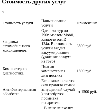
Стоимость других услуг
<
Наименование
Стоимость услуги
Примечание
услуги
Один контур до
790г. маслом Mobil,
хладогентом R-
Заправка
134a. В стоимость
автомобильного
3500 руб.
услуги входит
кондиционера
вакуумирование
(удаление воздуха
из труб)
Полная
Компьютерная
компьютерная
1500 руб.
диагностика
диагностика
Если запах остается
(как правило самый
Антибактериальная
запущенный случай
от 1500 руб.
обработка
) потребуется
промывка
испарителя
В цену не входит