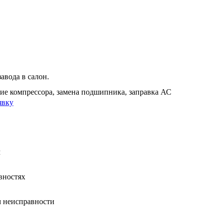
завода в салон.
тие компрессора, замена подшипника, заправка АС
явку
м
вностях
 неисправности