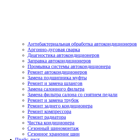
Антибактериальная обработка автокондиционеров
Аргонно-дуговая сварка
Диагностика автокондиционеров
Заправка автокондиционеров
Промывка системы автокондиционера
Ремонт автокондиционеров
Замена подшипника муфты
Ремонт и замена шлангов
Замена салонного фильтра
Замена фильтра салона со снятием педали
Ремонт и замена трубок
Ремонт заднего кондиционера
Ремонт компрессора
Ремонт радиатора
Чистка кондиционера
Сезонный шиномонтаж
Сезонное хранение шин
Прайс-лист