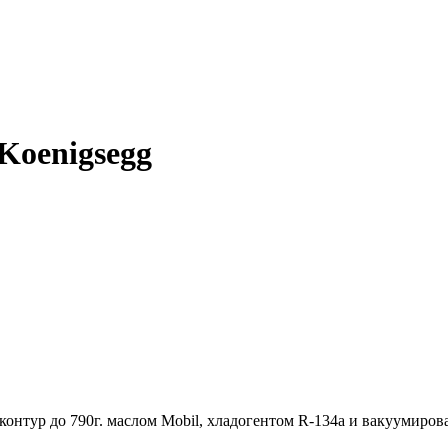
Koenigsegg
Примечание
контур до 790г. маслом Mobil, хладогентом R-134a и вакуумирова