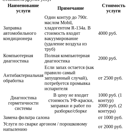
Наименование
Стоимость
Примечание
услуги
услуги
Один контур до 790г.
маслом Mobil,
Заправка
хладогентом R-134a. В
автомобильного
стоимость входит
4000 руб.
кондиционера
вакуумирование
(удаление воздуха из
труб)
Компьютерная
Полная компьютерная
2000 руб.
диагностика
диагностика
Если запах остается (как
правило самый
Антибактериальная
запущенный случай),
от 2500 руб.
обработка
потребуется промывка
испарителя
В цену не входит
1000 руб. (1
Диагностика
стоимость УФ-краски,
контур)
герметичности
заправки и работ по
2000 руб. (2
системы
разборке/сборке
контура)
Замена фильтра салона
от 1000 руб.
Услуги по сварке аргоном / порошковому
от 2000 руб.
напылению