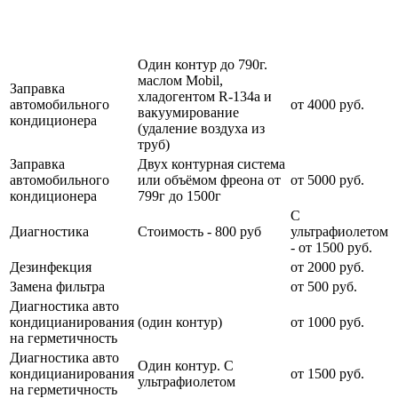
Наименование
Стоимость
Примечание
услуги
услуги
Один контур до 790г.
маслом Mobil,
Заправка
хладогентом R-134a и
автомобильного
от 4000 руб.
вакуумирование
кондиционера
(удаление воздуха из
труб)
Заправка
Двух контурная система
автомобильного
или объёмом фреона от
от 5000 руб.
кондиционера
799г до 1500г
С
Диагностика
Стоимость - 800 руб
ультрафиолетом
- от 1500 руб.
Дезинфекция
от 2000 руб.
Замена фильтра
от 500 руб.
Диагностика авто
кондицианирования
(один контур)
от 1000 руб.
на герметичность
Диагностика авто
Один контур. С
кондицианирования
от 1500 руб.
ультрафиолетом
на герметичность