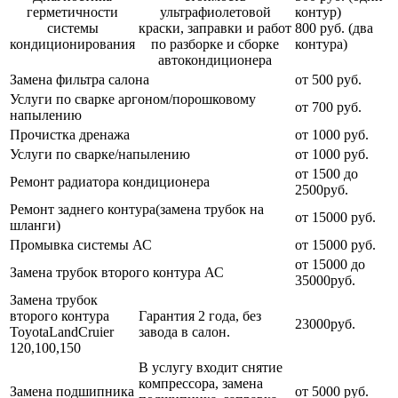
герметичности
ультрафиолетовой
контур)
системы
краски, заправки и работ
800 руб. (два
кондиционирования
по разборке и сборке
контура)
автокондиционера
Замена фильтра салона
от 500 руб.
Услуги по сварке аргоном/порошковому
от 700 руб.
напылению
Прочистка дренажа
от 1000 руб.
Услуги по сварке/напылению
от 1000 руб.
от 1500 до
Ремонт радиатора кондиционера
2500руб.
Ремонт заднего контура(замена трубок на
от 15000 руб.
шланги)
Промывка системы АС
от 15000 руб.
от 15000 до
Замена трубок второго контура АС
35000руб.
Замена трубок
второго контура
Гарантия 2 года, без
23000руб.
ToyotaLandCruier
завода в салон.
120,100,150
В услугу входит снятие
компрессора, замена
Замена подшипника
от 5000 руб.