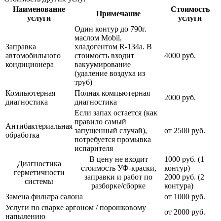
Наименование
Стоимость
Примечание
услуги
услуги
Один контур до 790г.
маслом Mobil,
Заправка
хладогентом R-134a. В
автомобильного
стоимость входит
4000 руб.
кондиционера
вакуумирование
(удаление воздуха из
труб)
Компьютерная
Полная компьютерная
2000 руб.
диагностика
диагностика
Если запах остается (как
правило самый
Антибактериальная
запущенный случай),
от 2500 руб.
обработка
потребуется промывка
испарителя
В цену не входит
1000 руб. (1
Диагностика
стоимость УФ-краски,
контур)
герметичности
заправки и работ по
2000 руб. (2
системы
разборке/сборке
контура)
Замена фильтра салона
от 1000 руб.
Услуги по сварке аргоном / порошковому
от 2000 руб.
напылению