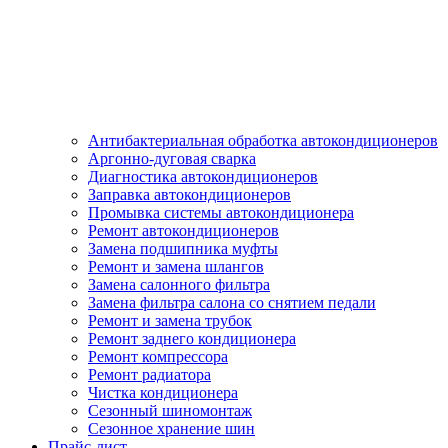
Антибактериальная обработка автокондиционеров
Аргонно-дуговая сварка
Диагностика автокондиционеров
Заправка автокондиционеров
Промывка системы автокондиционера
Ремонт автокондиционеров
Замена подшипника муфты
Ремонт и замена шлангов
Замена салонного фильтра
Замена фильтра салона со снятием педали
Ремонт и замена трубок
Ремонт заднего кондиционера
Ремонт компрессора
Ремонт радиатора
Чистка кондиционера
Сезонный шиномонтаж
Сезонное хранение шин
Прайс-лист