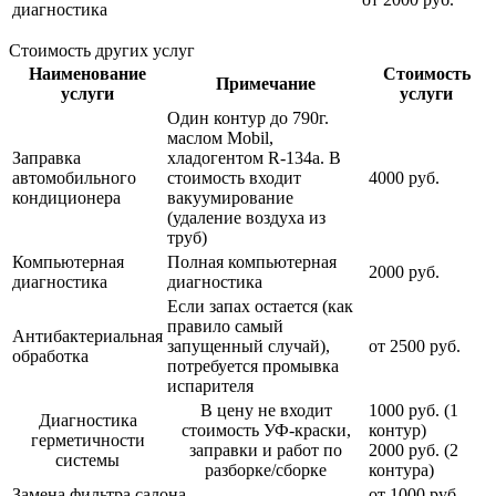
диагностика
Стоимость других услуг
Наименование
Стоимость
Примечание
услуги
услуги
Один контур до 790г.
маслом Mobil,
Заправка
хладогентом R-134a. В
автомобильного
стоимость входит
4000 руб.
кондиционера
вакуумирование
(удаление воздуха из
труб)
Компьютерная
Полная компьютерная
2000 руб.
диагностика
диагностика
Если запах остается (как
правило самый
Антибактериальная
запущенный случай),
от 2500 руб.
обработка
потребуется промывка
испарителя
В цену не входит
1000 руб. (1
Диагностика
стоимость УФ-краски,
контур)
герметичности
заправки и работ по
2000 руб. (2
системы
разборке/сборке
контура)
Замена фильтра салона
от 1000 руб.