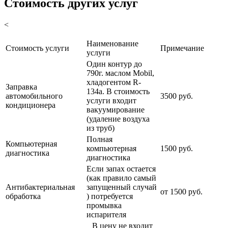
Стоимость других услуг
<
Наименование
Стоимость услуги
Примечание
услуги
Один контур до
790г. маслом Mobil,
хладогентом R-
Заправка
134a. В стоимость
автомобильного
3500 руб.
услуги входит
кондиционера
вакуумирование
(удаление воздуха
из труб)
Полная
Компьютерная
компьютерная
1500 руб.
диагностика
диагностика
Если запах остается
(как правило самый
Антибактериальная
запущенный случай
от 1500 руб.
обработка
) потребуется
промывка
испарителя
В цену не входит