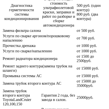
стоимость
Диагностика
500 руб. (один
ультрафиолетовой
герметичности
контур)
краски, заправки и
системы
800 руб. (два
работ по разборке и
кондиционирования
контура)
сборке
автокондиционера
Замена фильтра салона
от 500 руб.
Услуги по сварке аргоном/порошковому
от 700 руб.
напылению
Прочистка дренажа
от 1000 руб.
Услуги по сварке/напылению
от 1000 руб.
от 1500 до
Ремонт радиатора кондиционера
2500руб.
Ремонт заднего контура(замена трубок на
от 15000 руб.
шланги)
Промывка системы АС
от 15000 руб.
от 15000 до
Замена трубок второго контура АС
35000руб.
Замена трубок
второго контура
Гарантия 2 года, без
25000руб.
ToyotaLandCruier
завода в салон.
120,100,150