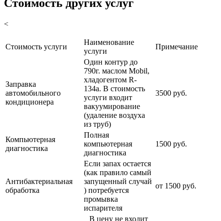
Стоимость других услуг
<
Наименование
Стоимость услуги
Примечание
услуги
Один контур до
790г. маслом Mobil,
хладогентом R-
Заправка
134a. В стоимость
автомобильного
3500 руб.
услуги входит
кондиционера
вакуумирование
(удаление воздуха
из труб)
Полная
Компьютерная
компьютерная
1500 руб.
диагностика
диагностика
Если запах остается
(как правило самый
Антибактериальная
запущенный случай
от 1500 руб.
обработка
) потребуется
промывка
испарителя
В цену не входит