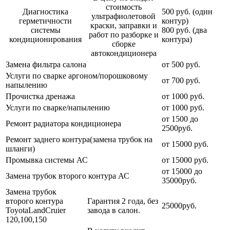
стоимость
Диагностика
500 руб. (один
ультрафиолетовой
герметичности
контур)
краски, заправки и
системы
800 руб. (два
работ по разборке и
кондиционирования
контура)
сборке
автокондиционера
Замена фильтра салона
от 500 руб.
Услуги по сварке аргоном/порошковому
от 700 руб.
напылению
Прочистка дренажа
от 1000 руб.
Услуги по сварке/напылению
от 1000 руб.
от 1500 до
Ремонт радиатора кондиционера
2500руб.
Ремонт заднего контура(замена трубок на
от 15000 руб.
шланги)
Промывка системы АС
от 15000 руб.
от 15000 до
Замена трубок второго контура АС
35000руб.
Замена трубок
второго контура
Гарантия 2 года, без
25000руб.
ToyotaLandCruier
завода в салон.
120,100,150