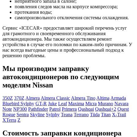
неприятного запаха в салоне;
появления следов масла на корпусе компрессора;
протекания воды;
самопроизвольного отключения системы охлаждения.
Сервис «ICECAR» предоставляет широкий перечень услуг
для грамотного и своевременного обслуживания
автокондиционера. Мы также осуществляем ремонт
устройства в случае его поломки по каким-либо причинам. У
нас всегда выгодные цены и профессиональный подход к
решению проблемы.
Мы производим заправку
автокондиционеров по следующим
моделям Nissan
350Z
370Z
Almera
Almera Classic
Almera Tino
Altima
Armada
Bluebird Sylphy
GT-R
Juke
Leaf
Maxima
Micra
Murano
Navara
Note
NP300
Pathfinder
Patrol
Primera
Qashqai
Qashqai+2
Quest
Rogue
Sentra
Skyline
Sylphy
Teana
Terrano
Tiida
Titan
X-Trail
XTerra
Z
Стоимость заправки кондиционера