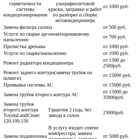
герметичности
ультрафиолетовой
от 1000 руб.
системы
краски, заправки и работ
кондиционирования
по разборке и сборке
автокондиционера
Замена фильтра салона
от 500 руб.
Услуги по сварке аргоном/порошковому
от 700 руб.
напылению
Прочистка дренажа
от 1000 руб.
Услуги по сварке/напылению
от 1000 руб.
от 1500 до
Ремонт радиатора кондиционера
2500руб.
Ремонт заднего контура(замена трубок на
от 15000 руб.
шланги)
Промывка системы АС
от 15000 руб.
от 15000 до
Замена трубок второго контура АС
35000руб.
Замена трубок
второго контура
Гарантия 2 года, без
23000руб.
ToyotaLandCruier
завода в салон.
120,100,150
В услугу входит снятие
компрессора, замена
Замена подшипника
от 5000 руб.
подшипника, заправка