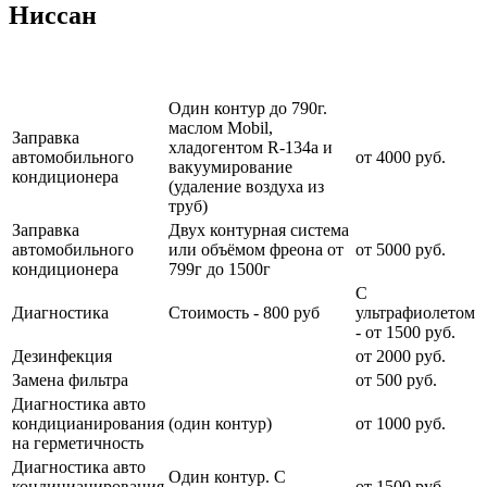
Ниссан
Наименование
Стоимость
Примечание
услуги
услуги
Один контур до 790г.
маслом Mobil,
Заправка
хладогентом R-134a и
автомобильного
от 4000 руб.
вакуумирование
кондиционера
(удаление воздуха из
труб)
Заправка
Двух контурная система
автомобильного
или объёмом фреона от
от 5000 руб.
кондиционера
799г до 1500г
С
Диагностика
Стоимость - 800 руб
ультрафиолетом
- от 1500 руб.
Дезинфекция
от 2000 руб.
Замена фильтра
от 500 руб.
Диагностика авто
кондицианирования
(один контур)
от 1000 руб.
на герметичность
Диагностика авто
Один контур. С
кондицианирования
от 1500 руб.