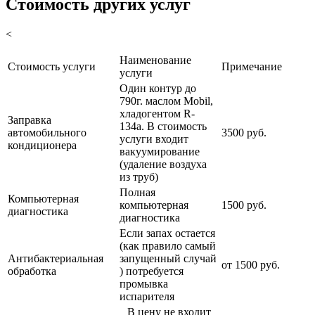
Стоимость других услуг
<
Наименование
Стоимость услуги
Примечание
услуги
Один контур до
790г. маслом Mobil,
хладогентом R-
Заправка
134a. В стоимость
автомобильного
3500 руб.
услуги входит
кондиционера
вакуумирование
(удаление воздуха
из труб)
Полная
Компьютерная
компьютерная
1500 руб.
диагностика
диагностика
Если запах остается
(как правило самый
Антибактериальная
запущенный случай
от 1500 руб.
обработка
) потребуется
промывка
испарителя
В цену не входит