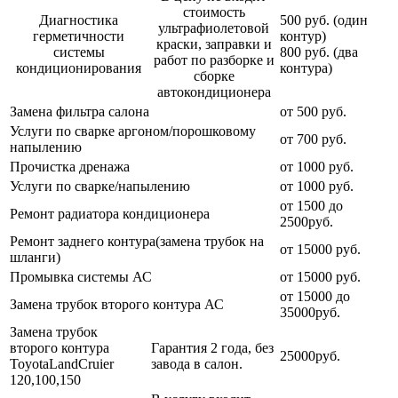
стоимость
Диагностика
500 руб. (один
ультрафиолетовой
герметичности
контур)
краски, заправки и
системы
800 руб. (два
работ по разборке и
кондиционирования
контура)
сборке
автокондиционера
Замена фильтра салона
от 500 руб.
Услуги по сварке аргоном/порошковому
от 700 руб.
напылению
Прочистка дренажа
от 1000 руб.
Услуги по сварке/напылению
от 1000 руб.
от 1500 до
Ремонт радиатора кондиционера
2500руб.
Ремонт заднего контура(замена трубок на
от 15000 руб.
шланги)
Промывка системы АС
от 15000 руб.
от 15000 до
Замена трубок второго контура АС
35000руб.
Замена трубок
второго контура
Гарантия 2 года, без
25000руб.
ToyotaLandCruier
завода в салон.
120,100,150