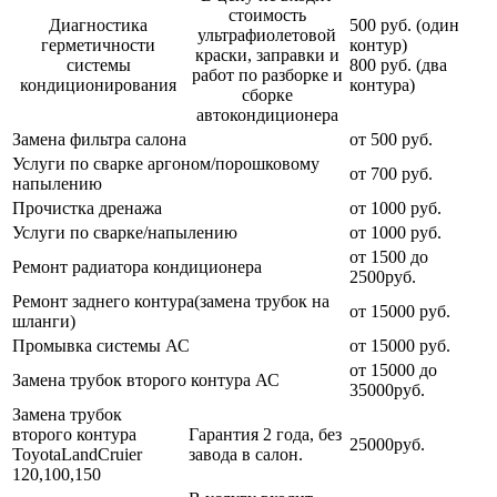
стоимость
Диагностика
500 руб. (один
ультрафиолетовой
герметичности
контур)
краски, заправки и
системы
800 руб. (два
работ по разборке и
кондиционирования
контура)
сборке
автокондиционера
Замена фильтра салона
от 500 руб.
Услуги по сварке аргоном/порошковому
от 700 руб.
напылению
Прочистка дренажа
от 1000 руб.
Услуги по сварке/напылению
от 1000 руб.
от 1500 до
Ремонт радиатора кондиционера
2500руб.
Ремонт заднего контура(замена трубок на
от 15000 руб.
шланги)
Промывка системы АС
от 15000 руб.
от 15000 до
Замена трубок второго контура АС
35000руб.
Замена трубок
второго контура
Гарантия 2 года, без
25000руб.
ToyotaLandCruier
завода в салон.
120,100,150