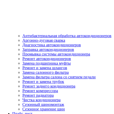
Антибактериальная обработка автокондиционеров
Аргонно-дуговая сварка
Диагностика автокондиционеров
Заправка автокондиционеров
Промывка системы автокондиционера
Ремонт автокондиционеров
Замена подшипника муфты
Ремонт и замена шлангов
Замена салонного фильтра
Замена фильтра салона со снятием педали
Ремонт и замена трубок
Ремонт заднего кондиционера
Ремонт компрессора
Ремонт радиатора
Чистка кондиционера
Сезонный шиномонтаж
Сезонное хранение шин
Прайс-лист