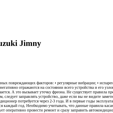
uzuki Jimny
ых повреждающих факторов: • регулярные вибрации; • испарен
егативно отражаются на состоянии всего устройства и его узло
ается. А это вызывает утечку фреона. Не существует правила п
м, следует заправлять устройство, даже если вы не видите зам
диционер потребуется через 2-3 года. И в первые годы эксплуат
ся каждый год. Необходимо учитывать, что данные правила каса
ет оперативно провести ремонт и сразу заправить автокондицио