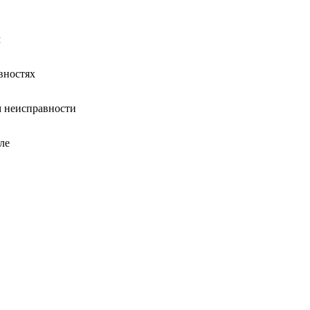
м
вностях
 неисправности
ле