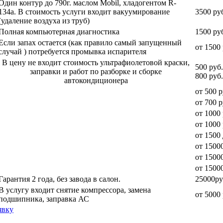
Один контур до 790г. маслом Mobil, хладогентом R-
134a. В стоимость услуги входит вакуумирование
3500 ру
(удаление воздуха из труб)
Полная компьютерная диагностика
1500 ру
Если запах остается (как правило самый запущенный
от 1500 
случай ) потребуется промывка испарителя
В цену не входит стоимость ультрафиолетовой краски,
500 руб
заправки и работ по разборке и сборке
800 руб.
автокондиционера
от 500 р
от 700 р
от 1000 
от 1000 
от 1500
от 15000
от 15000
от 1500
Гарантия 2 года, без завода в салон.
25000ру
В услугу входит снятие компрессора, замена
от 5000 
подшипника, заправка АС
явку