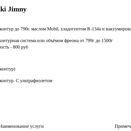
ki Jimny
Примечание
контур до 790г. маслом Mobil, хладогентом R-134a и вакуумирова
контурная система или объёмом фреона от 799г до 1500г
ость - 800 руб
 контур)
контур. С ультрафиолетом
Наименование услуги
Примеч