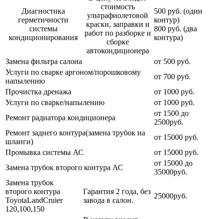
стоимость
Диагностика
500 руб. (один
ультрафиолетовой
герметичности
контур)
краски, заправки и
системы
800 руб. (два
работ по разборке и
кондиционирования
контура)
сборке
автокондиционера
Замена фильтра салона
от 500 руб.
Услуги по сварке аргоном/порошковому
от 700 руб.
напылению
Прочистка дренажа
от 1000 руб.
Услуги по сварке/напылению
от 1000 руб.
от 1500 до
Ремонт радиатора кондиционера
2500руб.
Ремонт заднего контура(замена трубок на
от 15000 руб.
шланги)
Промывка системы АС
от 15000 руб.
от 15000 до
Замена трубок второго контура АС
35000руб.
Замена трубок
второго контура
Гарантия 2 года, без
25000руб.
ToyotaLandCruier
завода в салон.
120,100,150