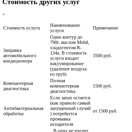
Стоимость других услуг
<
Наименование
Стоимость услуги
Примечание
услуги
Один контур до
790г. маслом Mobil,
хладогентом R-
Заправка
134a. В стоимость
автомобильного
3500 руб.
услуги входит
кондиционера
вакуумирование
(удаление воздуха
из труб)
Полная
Компьютерная
компьютерная
1500 руб.
диагностика
диагностика
Если запах остается
(как правило самый
Антибактериальная
запущенный случай
от 1500 руб.
обработка
) потребуется
промывка
испарителя
В цену не входит